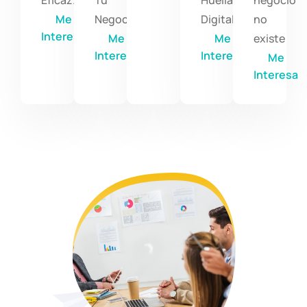
Eficaz.
Tu
Huella
negocio
Me
Negocio
Digital
no
Interesa
Me
Me
existe
Interesa
Interesa
Me
Interesa