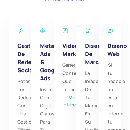
Gestión
Meta
Video
Diseño
Diseño
De
Ads
Marketing
De
Web
Redes
&
Marca
Genera
Si
Sociales
Google
Contenido
La
tu
Ads
Potencia
Que
Imagen
negocio
Tus
Invierte
Impacte
De
no
Redes
Con
Me
Tu
está
Interesa
Con
Objetivos
Marca
en
Una
Claros
Es
internet,
Gestión
Para
Su
tu